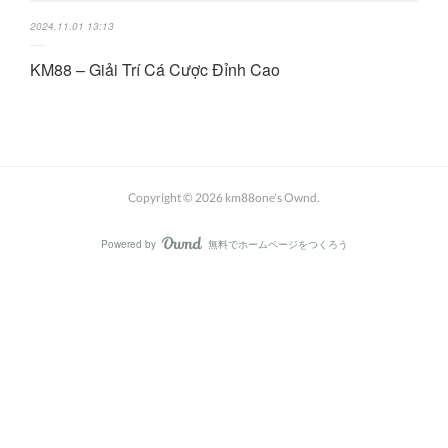
2024.11.01 13:13
KM88 – Giải Trí Cá Cược Đỉnh Cao
Copyright ©
2026
km88one's Ownd
.
Powered by
無料でホームページをつくろう
AmebaOwnd
フォロー